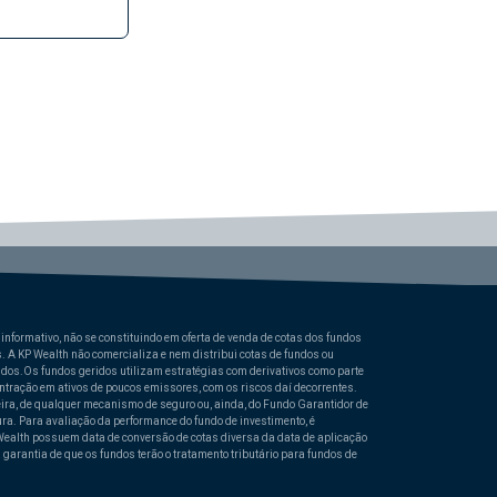
informativo, não se constituindo em oferta de venda de cotas dos fundos
. A KP Wealth não comercializa e nem distribui cotas de fundos ou
ndos.Os fundos geridos utilizam estratégias com derivativos como parte
entração em ativos de poucos emissores, com os riscos daí decorrentes.
eira, de qualquer mecanismo de seguro ou, ainda, do Fundo Garantidor de
ura. Para avaliação da performance do fundo de investimento, é
ealth possuem data de conversão de cotas diversa da data de aplicação
garantia de que os fundos terão o tratamento tributário para fundos de