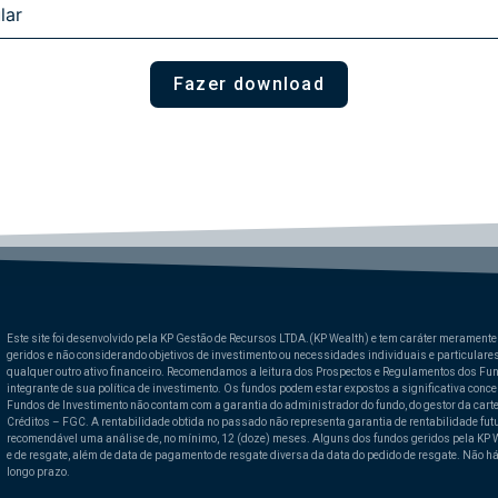
Fazer download
Este site foi desenvolvido pela KP Gestão de Recursos LTDA.(KP Wealth) e tem caráter meramente 
geridos e não considerando objetivos de investimento ou necessidades individuais e particulares
qualquer outro ativo financeiro. Recomendamos a leitura dos Prospectos e Regulamentos dos Fu
integrante de sua política de investimento. Os fundos podem estar expostos a significativa conc
Fundos de Investimento não contam com a garantia do administrador do fundo, do gestor da cart
Créditos – FGC. A rentabilidade obtida no passado não representa garantia de rentabilidade fut
recomendável uma análise de, no mínimo, 12 (doze) meses. Alguns dos fundos geridos pela KP W
e de resgate, além de data de pagamento de resgate diversa da data do pedido de resgate. Não há 
longo prazo.