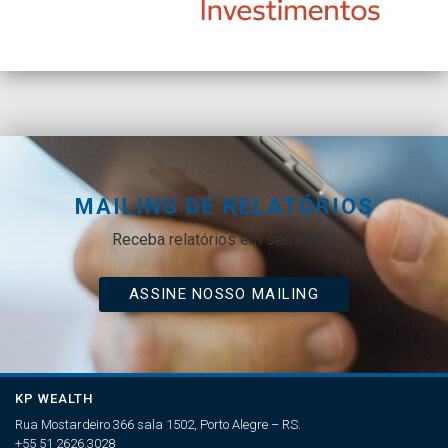
MAILING DE RELATÓRIOS
Receba relatórios em seu email.
ASSINE NOSSO MAILING
KP WEALTH
Rua Mostardeiro 366 sala 1502, Porto Alegre – RS.
+55 51 2626.3028