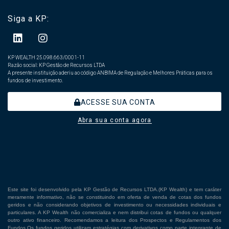
Siga a KP:
KP WEALTH 25.098.663/0001-11
Razão social: KP Gestão de Recursos LTDA
A presente instituição aderiu ao código ANBIMA de Regulação e Melhores Práticas para os
fundos de investimento.
ACESSE SUA CONTA
Abra sua conta agora
Este site foi desenvolvido pela KP Gestão de Recursos LTDA.(KP Wealth) e tem caráter
meramente informativo, não se constituindo em oferta de venda de cotas dos fundos
geridos e não considerando objetivos de investimento ou necessidades individuais e
particulares. A KP Wealth não comercializa e nem distribui cotas de fundos ou qualquer
outro ativo financeiro. Recomendamos a leitura dos Prospectos e Regulamentos dos
Fundos.Os fundos geridos utilizam estratégias com derivativos como parte integrante de