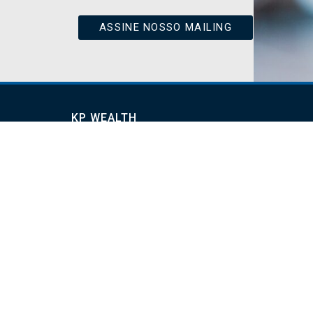
ASSINE NOSSO MAILING
KP WEALTH
Rua Mostardeiro 366 sala 1502, Porto Alegre – R
+55 51 2626.3028
Siga a KP:
KP WEALTH 25.098.663/0001-11
Razão social: KP Gestão de Recursos LTDA
A presente instituição aderiu ao código ANBIMA de Regulação e Melhores Prát