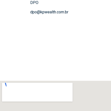
DPO
dpo@kpwealth.com.br