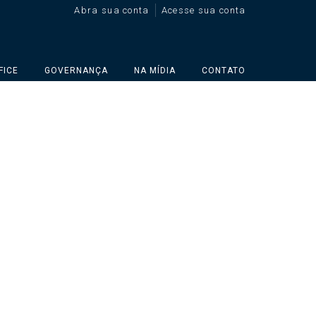
Abra sua conta
Acesse sua conta
FICE
GOVERNANÇA
NA MÍDIA
CONTATO