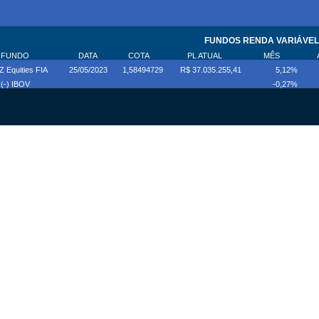
tes em
 de
!